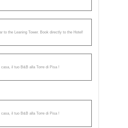
ear to the Leaning Tower. Book directly to the Hotel!
a casa, il tuo B&B alla Torre di Pisa !
a casa, il tuo B&B alla Torre di Pisa !