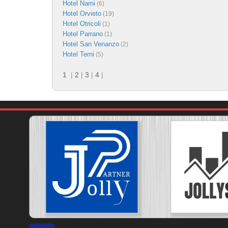
Hotel Narni
(6)
Hotel Orvieto
(19)
Hotel Otricoli
(1)
Hotel Parrano
(1)
Hotel San Venanzo
(2)
Hotel Terni
(5)
1
|
2
|
3
|
4
|