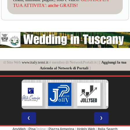
TUA ATTIVITA': anche GRATIS!
il Sito Web
www.italy.terni.it
è membro di NetworkPortali.it | [
Aggiungi la tua
Azienda al Network di Portali
]
❮
❯
AnyWeb
|
Pisa
Online |
Piazza Armerina
|
Hotels Web
|
Italia Search