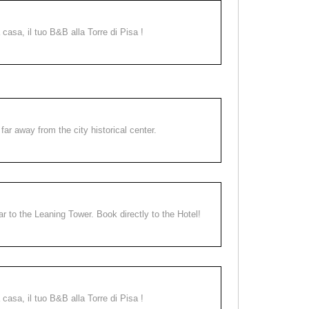
a casa, il tuo B&B alla Torre di Pisa !
far away from the city historical center.
ear to the Leaning Tower. Book directly to the Hotel!
a casa, il tuo B&B alla Torre di Pisa !