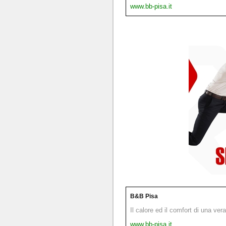
www.bb-pisa.it
B&B Pisa
Il calore ed il comfort di una ver
www.bb-pisa.it