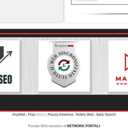
AnyWeb
|
Pisa
Online |
Piazza Armerina
|
Hotels Web
|
Italia Search
Portale Web membro di
NETWORK PORTALI