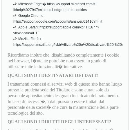
Microsoft Edge:� https: //support.microsoft.com/it-
it/help/4027947/microsoft-edge-delete-cookies
Google Chrome:
https://support.google.com/accounts/answer/61416?hl=it
Apple Safari: https://support.apple.com/kb/HT1677?
viewlocale=it_IT
Mozilla Firefox:
https://support.mozilla.org/it/kb/Attivare%20e%20disattivare%20i%20cook
Ricordiamo inoltre che, disabilitando completamente i cookie
nel browser, l�utente potrebbe non essere in grado di
utilizzare tutte le funzionalit� interattive.
QUALI SONO I DESTINATARI DEI DATI?
I trattamenti connessi ai servizi web di questo sito hanno luogo
presso la predetta sede del Titolare e sono curati solo da
personale appositamente designato incaricato del trattamento.
In caso di necessit�, i dati possono essere trattati dal
personale della societ� che cura la manutenzione della parte
tecnologica del sito.
QUALI SONO I DIRITTI DEGLI INTERESSATI?