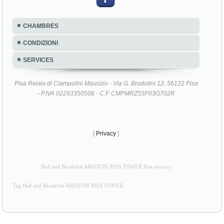
CHAMBRES
CONDIZIONI
SERVICES
Pisa Relais di Ciampolini Maurizio - Via G. Brodolini 12, 56122 Pisa
- P.IVA 02293350506 - C.F. CMPMRZ55P03G702R
[
Privacy
]
Bed and Breakfast ARISTON PISA TOWER Pisa privacy
Tag Bed and Breakfast ARISTON PISA TOWER