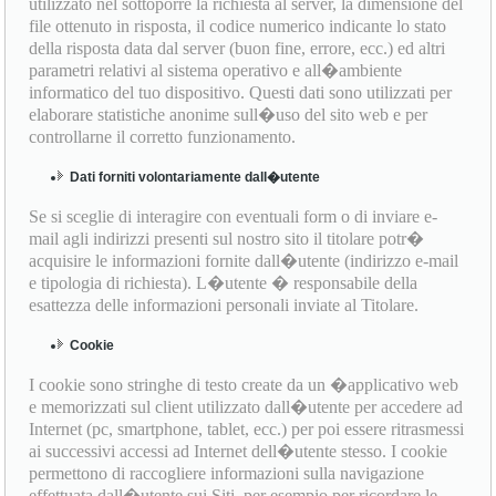
utilizzato nel sottoporre la richiesta al server, la dimensione del
file ottenuto in risposta, il codice numerico indicante lo stato
della risposta data dal server (buon fine, errore, ecc.) ed altri
parametri relativi al sistema operativo e all�ambiente
informatico del tuo dispositivo. Questi dati sono utilizzati per
elaborare statistiche anonime sull�uso del sito web e per
controllarne il corretto funzionamento.
Dati forniti volontariamente dall�utente
Se si sceglie di interagire con eventuali form o di inviare e-
mail agli indirizzi presenti sul nostro sito il titolare potr�
acquisire le informazioni fornite dall�utente (indirizzo e-mail
e tipologia di richiesta). L�utente � responsabile della
esattezza delle informazioni personali inviate al Titolare.
Cookie
I cookie sono stringhe di testo create da un �applicativo web
e memorizzati sul client utilizzato dall�utente per accedere ad
Internet (pc, smartphone, tablet, ecc.) per poi essere ritrasmessi
ai successivi accessi ad Internet dell�utente stesso. I cookie
permettono di raccogliere informazioni sulla navigazione
effettuata dall�utente sui Siti, per esempio per ricordare le