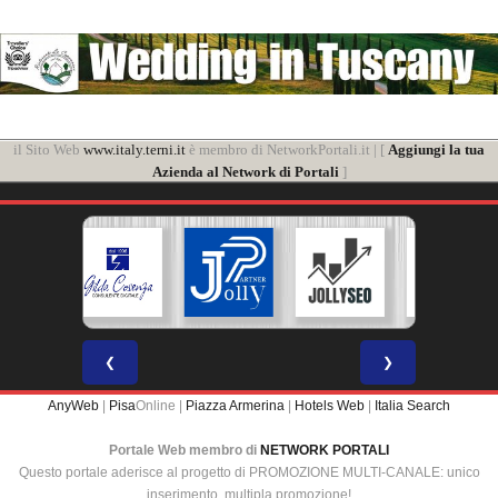
il Sito Web
www.italy.terni.it
è membro di NetworkPortali.it | [
Aggiungi la tua
Azienda al Network di Portali
]
❮
❯
AnyWeb
|
Pisa
Online |
Piazza Armerina
|
Hotels Web
|
Italia Search
Portale Web membro di
NETWORK PORTALI
Questo portale aderisce al progetto di PROMOZIONE MULTI-CANALE: unico
inserimento, multipla promozione!