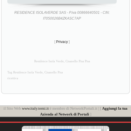
RESIDENCE ISOLAVERDE SAS - P.iva 00866640501 - CIN:
IT050026B4ZKASC7AP
[
Privacy
]
Residence Isola Verde, Cisanello Pisa Pisa
Tag Residence Isola Verde, Cisanello Pisa
ricettiva
il Sito Web
www.italy.terni.it
è membro di NetworkPortali.it | [
Aggiungi la tua
Azienda al Network di Portali
]